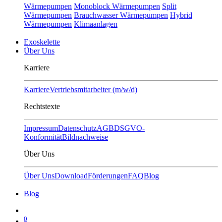
Wärmepumpen
Monoblock Wärmepumpen
Split
Wärmepumpen
Brauchwasser Wärmepumpen
Hybrid
Wärmepumpen
Klimaanlagen
Exoskelette
Über Uns
Karriere
Karriere
Vertriebsmitarbeiter (m/w/d)
Rechtstexte
Impressum
Datenschutz
AGB
DSGVO-
Konformität
Bildnachweise
Über Uns
Über Uns
Download
Förderungen
FAQ
Blog
Blog
0