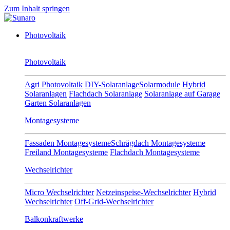
Zum Inhalt springen
Photovoltaik
Photovoltaik
Agri Photovoltaik
DIY-Solaranlage
Solarmodule
Hybrid
Solaranlagen
Flachdach Solaranlage
Solaranlage auf Garage
Garten Solaranlagen
Montagesysteme
Fassaden Montagesysteme
Schrägdach Montagesysteme
Freiland Montagesysteme
Flachdach Montagesysteme
Wechselrichter
Micro Wechselrichter
Netzeinspeise-Wechselrichter
Hybrid
Wechselrichter
Off-Grid-Wechselrichter
Balkonkraftwerke