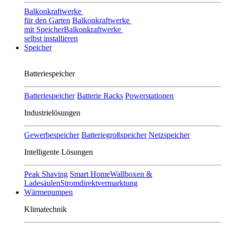
Balkonkraftwerke
für den Garten
Balkonkraftwerke
mit Speicher
Balkonkraftwerke
selbst installieren
Speicher
Batteriespeicher
Batteriespeicher
Batterie Racks
Powerstationen
Industrielösungen
Gewerbespeicher
Batteriegroßspeicher
Netzspeicher
Intelligente Lösungen
Peak Shaving
Smart Home
Wallboxen &
Ladesäulen
Stromdirektvermarktung
Wärmepumpen
Klimatechnik