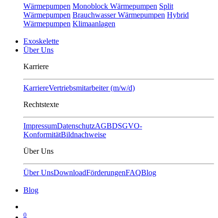
Wärmepumpen
Monoblock Wärmepumpen
Split
Wärmepumpen
Brauchwasser Wärmepumpen
Hybrid
Wärmepumpen
Klimaanlagen
Exoskelette
Über Uns
Karriere
Karriere
Vertriebsmitarbeiter (m/w/d)
Rechtstexte
Impressum
Datenschutz
AGB
DSGVO-
Konformität
Bildnachweise
Über Uns
Über Uns
Download
Förderungen
FAQ
Blog
Blog
0