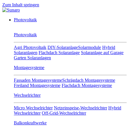
Zum Inhalt springen
Photovoltaik
Photovoltaik
Agri Photovoltaik
DIY-Solaranlage
Solarmodule
Hybrid
Solaranlagen
Flachdach Solaranlage
Solaranlage auf Garage
Garten Solaranlagen
Montagesysteme
Fassaden Montagesysteme
Schrägdach Montagesysteme
Freiland Montagesysteme
Flachdach Montagesysteme
Wechselrichter
Micro Wechselrichter
Netzeinspeise-Wechselrichter
Hybrid
Wechselrichter
Off-Grid-Wechselrichter
Balkonkraftwerke