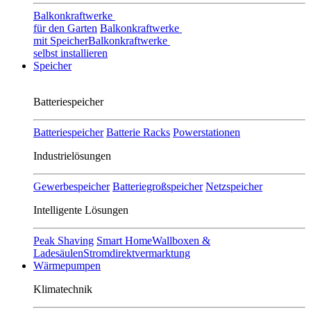
Balkonkraftwerke
für den Garten
Balkonkraftwerke
mit Speicher
Balkonkraftwerke
selbst installieren
Speicher
Batteriespeicher
Batteriespeicher
Batterie Racks
Powerstationen
Industrielösungen
Gewerbespeicher
Batteriegroßspeicher
Netzspeicher
Intelligente Lösungen
Peak Shaving
Smart Home
Wallboxen &
Ladesäulen
Stromdirektvermarktung
Wärmepumpen
Klimatechnik