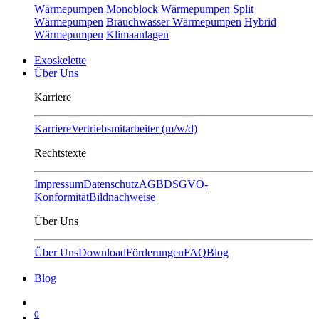
Wärmepumpen
Monoblock Wärmepumpen
Split
Wärmepumpen
Brauchwasser Wärmepumpen
Hybrid
Wärmepumpen
Klimaanlagen
Exoskelette
Über Uns
Karriere
Karriere
Vertriebsmitarbeiter (m/w/d)
Rechtstexte
Impressum
Datenschutz
AGB
DSGVO-
Konformität
Bildnachweise
Über Uns
Über Uns
Download
Förderungen
FAQ
Blog
Blog
0