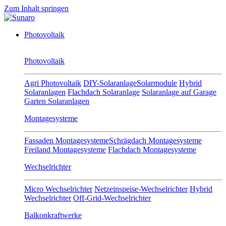
Zum Inhalt springen
Photovoltaik
Photovoltaik
Agri Photovoltaik
DIY-Solaranlage
Solarmodule
Hybrid
Solaranlagen
Flachdach Solaranlage
Solaranlage auf Garage
Garten Solaranlagen
Montagesysteme
Fassaden Montagesysteme
Schrägdach Montagesysteme
Freiland Montagesysteme
Flachdach Montagesysteme
Wechselrichter
Micro Wechselrichter
Netzeinspeise-Wechselrichter
Hybrid
Wechselrichter
Off-Grid-Wechselrichter
Balkonkraftwerke