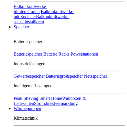
Balkonkraftwerke
für den Garten
Balkonkraftwerke
mit Speicher
Balkonkraftwerke
selbst installieren
Speicher
Batteriespeicher
Batteriespeicher
Batterie Racks
Powerstationen
Industrielösungen
Gewerbespeicher
Batteriegroßspeicher
Netzspeicher
Intelligente Lösungen
Peak Shaving
Smart Home
Wallboxen &
Ladesäulen
Stromdirektvermarktung
Wärmepumpen
Klimatechnik