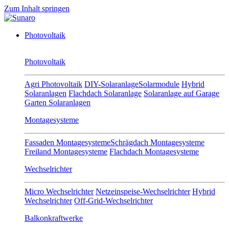
Zum Inhalt springen
Photovoltaik
Photovoltaik
Agri Photovoltaik
DIY-Solaranlage
Solarmodule
Hybrid
Solaranlagen
Flachdach Solaranlage
Solaranlage auf Garage
Garten Solaranlagen
Montagesysteme
Fassaden Montagesysteme
Schrägdach Montagesysteme
Freiland Montagesysteme
Flachdach Montagesysteme
Wechselrichter
Micro Wechselrichter
Netzeinspeise-Wechselrichter
Hybrid
Wechselrichter
Off-Grid-Wechselrichter
Balkonkraftwerke