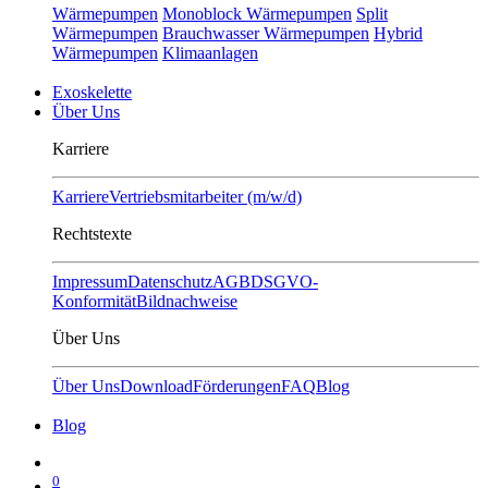
Wärmepumpen
Monoblock Wärmepumpen
Split
Wärmepumpen
Brauchwasser Wärmepumpen
Hybrid
Wärmepumpen
Klimaanlagen
Exoskelette
Über Uns
Karriere
Karriere
Vertriebsmitarbeiter (m/w/d)
Rechtstexte
Impressum
Datenschutz
AGB
DSGVO-
Konformität
Bildnachweise
Über Uns
Über Uns
Download
Förderungen
FAQ
Blog
Blog
0