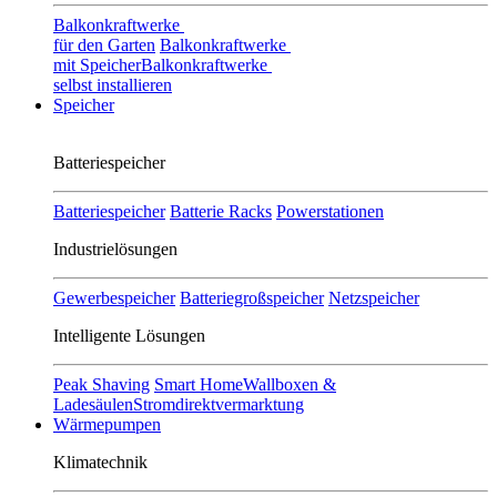
Balkonkraftwerke
für den Garten
Balkonkraftwerke
mit Speicher
Balkonkraftwerke
selbst installieren
Speicher
Batteriespeicher
Batteriespeicher
Batterie Racks
Powerstationen
Industrielösungen
Gewerbespeicher
Batteriegroßspeicher
Netzspeicher
Intelligente Lösungen
Peak Shaving
Smart Home
Wallboxen &
Ladesäulen
Stromdirektvermarktung
Wärmepumpen
Klimatechnik