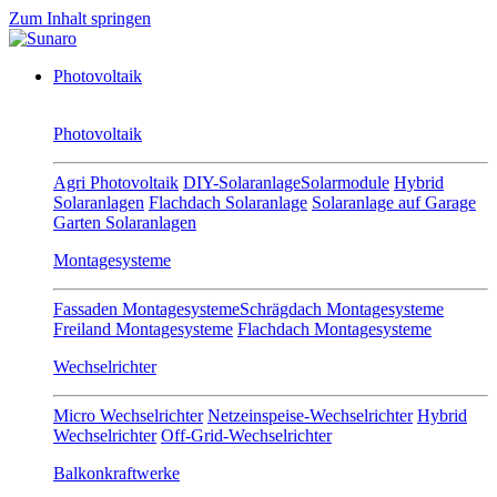
Zum Inhalt springen
Photovoltaik
Photovoltaik
Agri Photovoltaik
DIY-Solaranlage
Solarmodule
Hybrid
Solaranlagen
Flachdach Solaranlage
Solaranlage auf Garage
Garten Solaranlagen
Montagesysteme
Fassaden Montagesysteme
Schrägdach Montagesysteme
Freiland Montagesysteme
Flachdach Montagesysteme
Wechselrichter
Micro Wechselrichter
Netzeinspeise-Wechselrichter
Hybrid
Wechselrichter
Off-Grid-Wechselrichter
Balkonkraftwerke