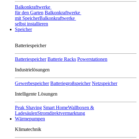
Balkonkraftwerke
für den Garten
Balkonkraftwerke
mit Speicher
Balkonkraftwerke
selbst installieren
Speicher
Batteriespeicher
Batteriespeicher
Batterie Racks
Powerstationen
Industrielösungen
Gewerbespeicher
Batteriegroßspeicher
Netzspeicher
Intelligente Lösungen
Peak Shaving
Smart Home
Wallboxen &
Ladesäulen
Stromdirektvermarktung
Wärmepumpen
Klimatechnik