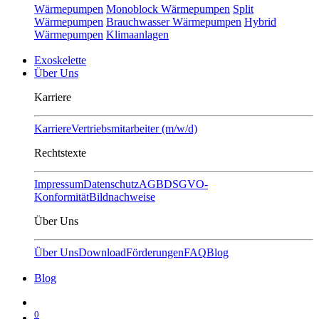
Wärmepumpen
Monoblock Wärmepumpen
Split
Wärmepumpen
Brauchwasser Wärmepumpen
Hybrid
Wärmepumpen
Klimaanlagen
Exoskelette
Über Uns
Karriere
Karriere
Vertriebsmitarbeiter (m/w/d)
Rechtstexte
Impressum
Datenschutz
AGB
DSGVO-
Konformität
Bildnachweise
Über Uns
Über Uns
Download
Förderungen
FAQ
Blog
Blog
0