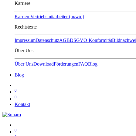
Karriere
Karriere
Vertriebsmitarbeiter (m/w/d)
Rechtstexte
Impressum
Datenschutz
AGB
DSGVO-Konformität
Bildnachwei
Über Uns
Über Uns
Download
Förderungen
FAQ
Blog
Blog
0
0
Kontakt
0