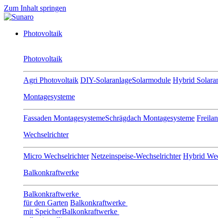
Zum Inhalt springen
Photovoltaik
Photovoltaik
Agri Photovoltaik
DIY-Solaranlage
Solarmodule
Hybrid Solara
Montagesysteme
Fassaden Montagesysteme
Schrägdach Montagesysteme
Freila
Wechselrichter
Micro Wechselrichter
Netzeinspeise-Wechselrichter
Hybrid Wec
Balkonkraftwerke
Balkonkraftwerke
für den Garten
Balkonkraftwerke
mit Speicher
Balkonkraftwerke