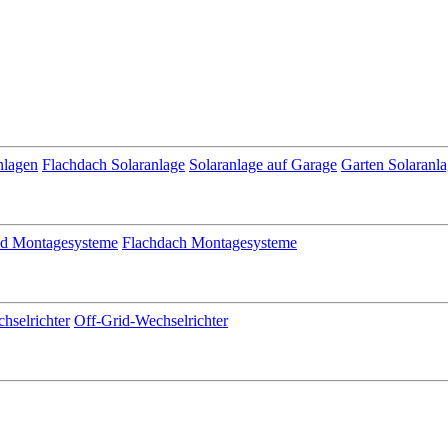
nlagen
Flachdach Solaranlage
Solaranlage auf Garage
Garten Solaranl
nd Montagesysteme
Flachdach Montagesysteme
hselrichter
Off-Grid-Wechselrichter