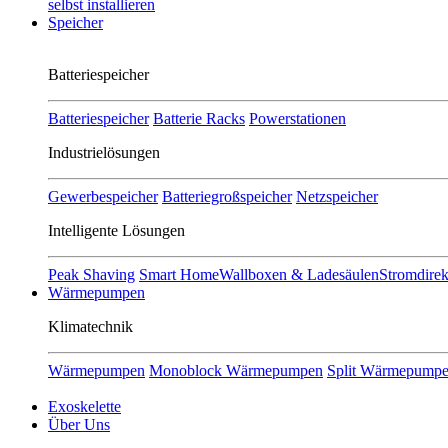
selbst installieren
Speicher
Batteriespeicher
Batteriespeicher
Batterie Racks
Powerstationen
Industrielösungen
Gewerbespeicher
Batteriegroßspeicher
Netzspeicher
Intelligente Lösungen
Peak Shaving
Smart Home
Wallboxen & Ladesäulen
Stromdire
Wärmepumpen
Klimatechnik
Wärmepumpen
Monoblock Wärmepumpen
Split Wärmepump
Exoskelette
Über Uns