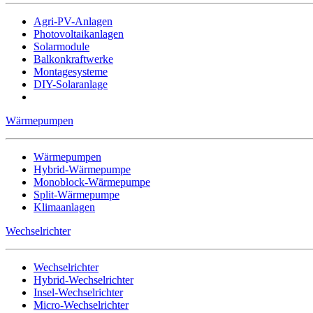
Agri-PV-Anlagen
Photovoltaikanlagen
Solarmodule
Balkonkraftwerke
Montagesysteme
DIY-Solaranlage
Wärmepumpen
Wärmepumpen
Hybrid-Wärmepumpe
Monoblock-Wärmepumpe
Split-Wärmepumpe
Klimaanlagen
Wechselrichter
Wechselrichter
Hybrid-Wechselrichter
Insel-Wechselrichter
Micro-Wechselrichter