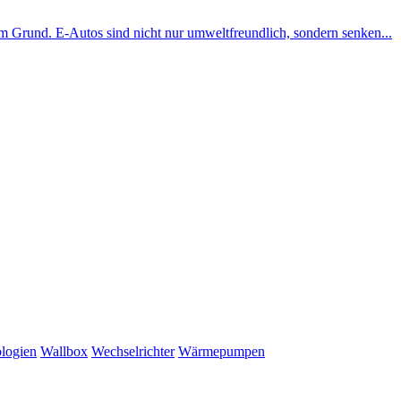
em Grund. E-Autos sind nicht nur umweltfreundlich, sondern senken...
logien
Wallbox
Wechselrichter
Wärmepumpen