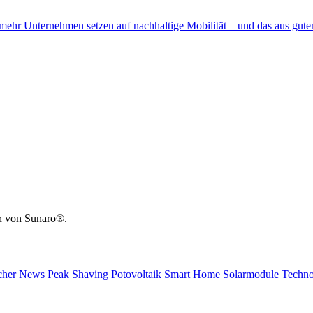
 mehr Unternehmen setzen auf nachhaltige Mobilität – und das aus gut
n von Sunaro®.
cher
News
Peak Shaving
Potovoltaik
Smart Home
Solarmodule
Techno