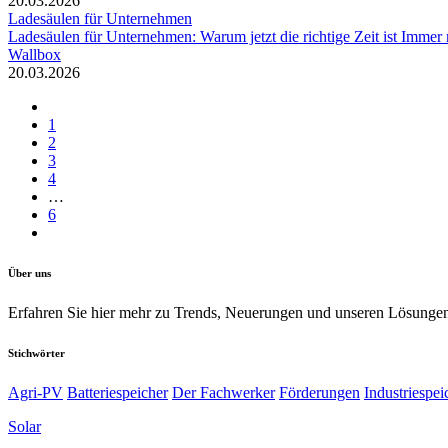
20.03.2026
Ladesäulen für Unternehmen
Ladesäulen für Unternehmen: Warum jetzt die richtige Zeit ist Immer
Wallbox
20.03.2026
1
2
3
4
…
6
Über uns
Erfahren Sie hier mehr zu Trends, Neuerungen und unseren Lösunge
Stichwörter
Agri-PV
Batteriespeicher
Der Fachwerker
Förderungen
Industriespei
Solar