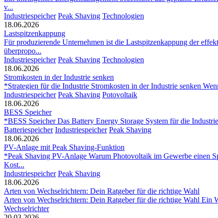
v...
Industriespeicher
Peak Shaving
Technologien
18.06.2026
Lastspitzenkappung
Für produzierende Unternehmen ist die Lastspitzenkappung der effek
überpropo...
Industriespeicher
Peak Shaving
Technologien
18.06.2026
Stromkosten in der Industrie senken
*Strategien für die Industrie Stromkosten in der Industrie senken W
Industriespeicher
Peak Shaving
Potovoltaik
18.06.2026
BESS Speicher
*BESS Speicher Das Battery Energy Storage System für die Industrie E
Batteriespeicher
Industriespeicher
Peak Shaving
18.06.2026
PV-Anlage mit Peak Shaving-Funktion
*Peak Shaving PV-Anlage Warum Photovoltaik im Gewerbe einen Speic
Kost...
Industriespeicher
Peak Shaving
18.06.2026
Arten von Wechselrichtern: Dein Ratgeber für die richtige Wahl
Arten von Wechselrichtern: Dein Ratgeber für die richtige Wahl Ein 
Wechselrichter
20.03.2026